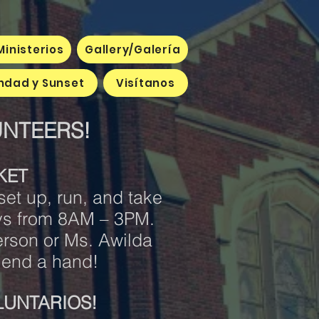
Ministerios
Gallery/Galería
indad y Sunset
Visítanos
NTEERS!
KET
set up, run, and take
s from 8AM – 3PM.
rson or Ms. Awilda
lend a hand!
LUNTARIOS!