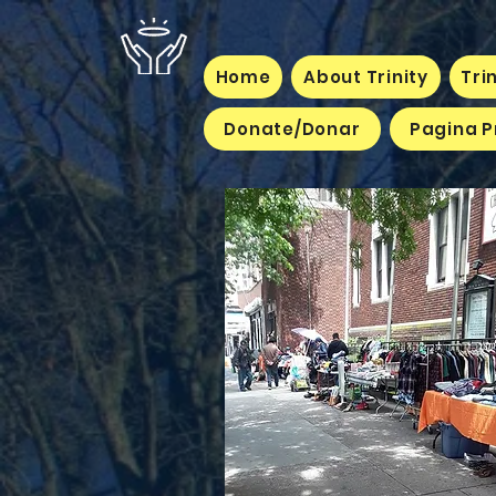
Home
About Trinity
Tri
Donate/Donar
Pagina P