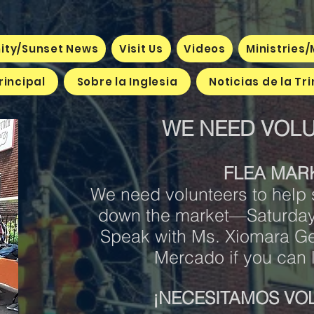
nity/Sunset News
Visit Us
Videos
Ministries/
rincipal
Sobre la Inglesia
Noticias de la Tr
WE NEED VOLU
FLEA MAR
We need volunteers to help 
down the market—Saturday
Speak with Ms. Xiomara Ge
Mercado if you can 
¡NECESITAMOS VO